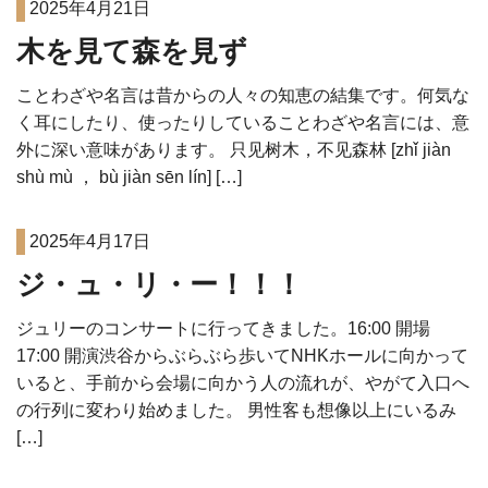
2025年4月21日
木を見て森を見ず
ことわざや名言は昔からの人々の知恵の結集です。何気な
く耳にしたり、使ったりしていることわざや名言には、意
外に深い意味があります。 只见树木，不见森林 [zhǐ jiàn
shù mù ， bù jiàn sēn lín] […]
2025年4月17日
ジ・ュ・リ・ー！！！
ジュリーのコンサートに行ってきました。16:00 開場
17:00 開演渋谷からぶらぶら歩いてNHKホールに向かって
いると、手前から会場に向かう人の流れが、やがて入口へ
の行列に変わり始めました。 男性客も想像以上にいるみ
[…]